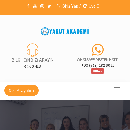
Giriş Yap /
Üye Ol
BİLGİ İÇİN BİZİ ARAYIN
WHATSAPP DESTEK HATTI
+90 (543) 282 50 11
444 5 418
Offline
Sizi Arayalım