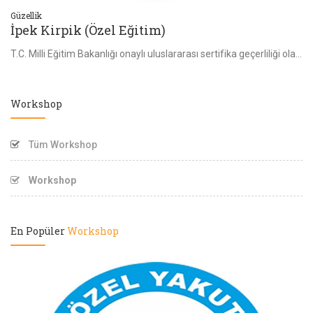
Güzellik
Gü
İpek Kirpik (Özel Eğitim)
C
Yakut Mutfak Akademi'de eğitimleri üniversitelerin Gastronomi ve Yiyacek İçecek ve Pastacılık bölümlerinden mezun ayrıca yiyecek içecek üretimi alanında
T.C. Milli Eğitim Bakanlığı onaylı uluslararası sertifika geçerliliği olan kurslarımızda alanında uzman profesyonel eğitmenlerimizle birlikte sizlere ipek
Workshop
Tüm Workshop
Workshop
En Popüler
Workshop