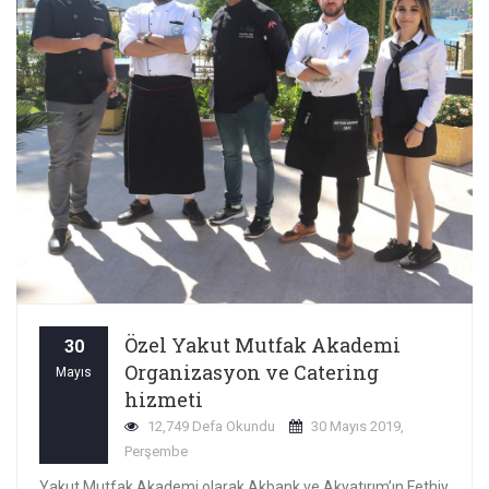
Özel Yakut Mutfak Akademi
30
Organizasyon ve Catering
Mayıs
hizmeti
12,749 Defa Okundu
30 Mayıs 2019,
Perşembe
Yakut Mutfak Akademi olarak Akbank ve Akyatırım’ın Fethiye’de düzenlemiş olduğu resepsiyon davetinde vermiş olduğumuz catering hizmetimiz.