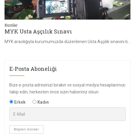
Kurslar
Ku
MYK Usta Aşçılık Sınavı
A
Estetisyenlik (Güzellik Uzmanlığı) Eğitimlerimizin İpek Kirpik İçerikli Uygulamalı Derslerden Görüntüler.
MYK aracılığıyla kurumumuzda düzenlenen Usta Aşçılık sınavını başarıyla tamamlayan Usta Şeflerimize hayırlı olsun
Aş
E-Posta Aboneliği
Bize e-posta adresinizi bırakın ve sosyal medya hesaplarımızı
takip edin, herkesten önce sizin haberiniz olsun.
Erkek
Kadın
Bilgileri Gönder