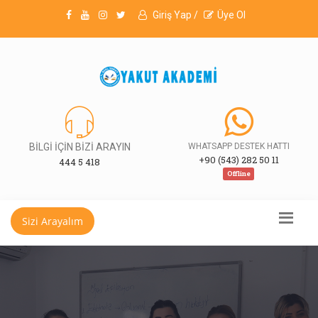
Giriş Yap /
Üye Ol
BİLGİ İÇİN BİZİ ARAYIN
WHATSAPP DESTEK HATTI
+90 (543) 282 50 11
444 5 418
Offline
Sizi Arayalım