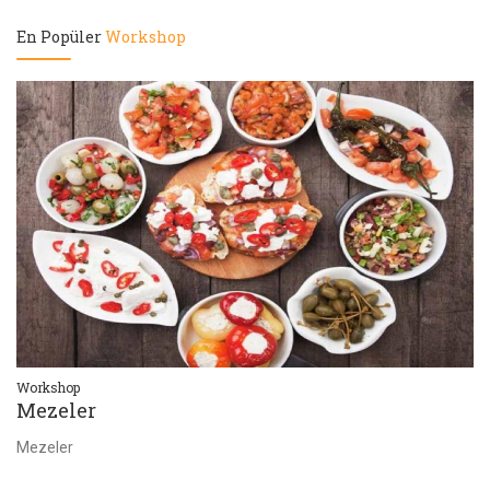
En Popüler
Workshop
Workshop
Wo
Sushi
İ
Sushi