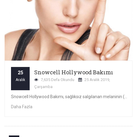
Snowcell Hollywood Bakımı
25
7,635 Defa Okundu
25 Aralık 2019,
Aralık
Çarşamba
Snowcell Hollywood Bakımı, sağlıksız salgılanan melaninin (cilde rengini veren salgı) yol açtığı koyu renk lekelerden arındırılıp cidin çok daha homojen..
Daha Fazla