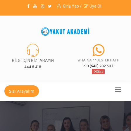
Giriş Yap /
Üye Ol
BİLGİ İÇİN BİZİ ARAYIN
WHATSAPP DESTEK HATTI
+90 (543) 282 50 11
444 5 418
Offline
Sizi Arayalım