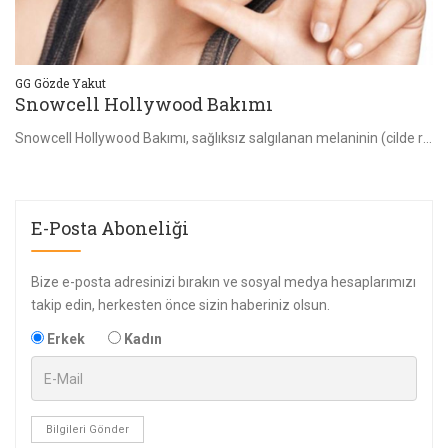
GG Gözde Yakut
GG
Snowcell Hollywood Bakımı
S
Snowcell Hollywood Bakımı, sağlıksız salgılanan melaninin (cilde rengini veren salgı) yol açtığı koyu renk lekelerden arındırılıp cidin çok daha homojen..
Snowcell Hollywood Bakımı, sağlıksız salgılanan melaninin (cilde rengini veren salgı) yol açtığı koyu renk lekelerden arındırılıp cidin çok daha homojen..
E-Posta Aboneliği
Bize e-posta adresinizi bırakın ve sosyal medya hesaplarımızı
takip edin, herkesten önce sizin haberiniz olsun.
Erkek
Kadın
Bilgileri Gönder