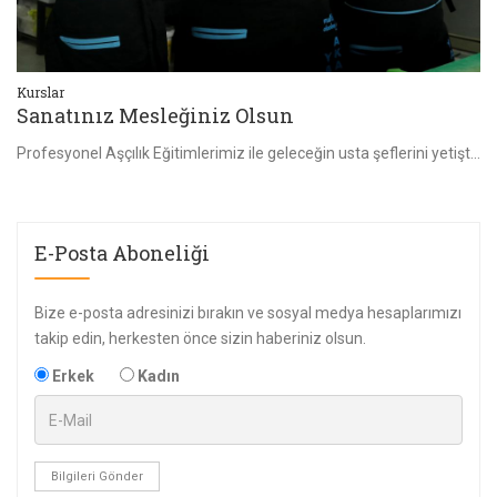
Kurslar
Ku
Güzellik Uzmanlığı Kursiyerlerimiz 2019
Y
Profesyonel Aşçılık Eğitimlerimiz ile geleceğin usta şeflerini yetiştiriyoruz. Sanatınız Mesleğiniz Olsun.
2019 Eğitim Öğretim Dönemi Güzellik Uzmanlarımız Belgelerini Almaya Başladılar Meslek Hayatlarında Başarılar Dileriz.Güzellik Uzmanlığı Kursiyerlerimiz 201
Ya
E-Posta Aboneliği
Bize e-posta adresinizi bırakın ve sosyal medya hesaplarımızı
takip edin, herkesten önce sizin haberiniz olsun.
Erkek
Kadın
Bilgileri Gönder