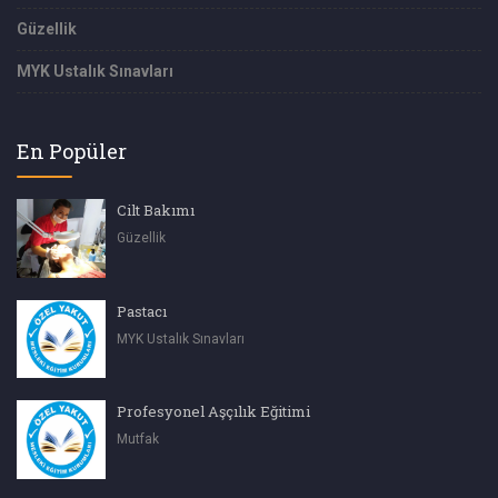
Güzellik
MYK Ustalık Sınavları
En Popüler
Cilt Bakımı
Güzellik
Pastacı
MYK Ustalık Sınavları
Profesyonel Aşçılık Eğitimi
Mutfak