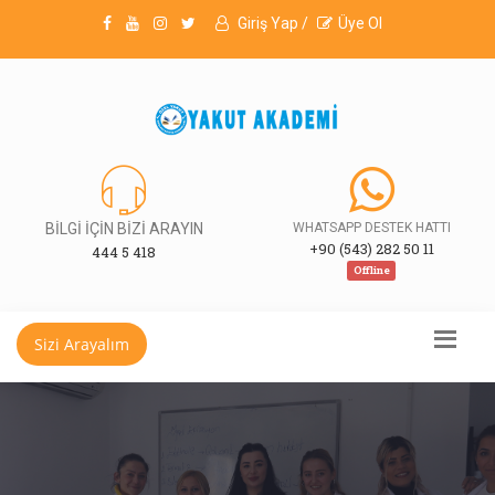
Giriş Yap /
Üye Ol
BİLGİ İÇİN BİZİ ARAYIN
WHATSAPP DESTEK HATTI
+90 (543) 282 50 11
444 5 418
Offline
Sizi Arayalım