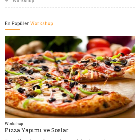
Workshop
En Popüler
Workshop
Workshop
Wo
Cheesecakeler
D