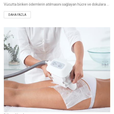
Vücutta biriken ödemlerin atılmasını sağlayan hücre ve dokulara besin taşıyan kısacası vücudunuza yerleşen beyaz kan dolaşımını arttıran zayıflamaya yardım
DAHA FAZLA