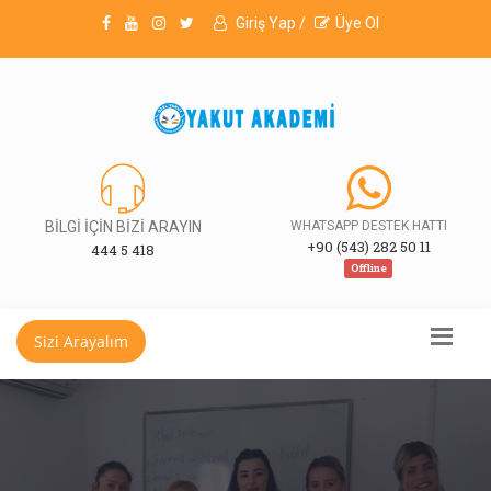
Giriş Yap /
Üye Ol
BİLGİ İÇİN BİZİ ARAYIN
WHATSAPP DESTEK HATTI
+90 (543) 282 50 11
444 5 418
Offline
Sizi Arayalım