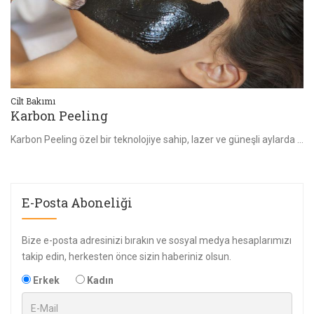
Göz Bakımı
Ci
İpek Kirpik
H
Karbon Peeling özel bir teknolojiye sahip, lazer ve güneşli aylarda da güvenle uygulanabilen özgün bir işlemdir. Gözenek, cilt sıkılaştırma ve
Var olan kirpikleriniz üzerine kirpik ekimi ile daha uzun kıvrık yoğun kirpik uygulamasıdır.
E-Posta Aboneliği
Bize e-posta adresinizi bırakın ve sosyal medya hesaplarımızı
takip edin, herkesten önce sizin haberiniz olsun.
Erkek
Kadın