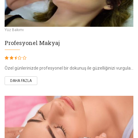
Yüz Bakımı
Profesyonel Makyaj
Özel günlerinizde profesyonel bir dokunuş ile güzelliğinizi vurgulamak, kusurları gizlemek için sizi hazırlıyoruz. Kryolan, M.A.C. gibi dünyaca ünlü markal
DAHA FAZLA