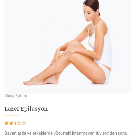
Vücut Bakımı
Lazer Epilasyon
Bayanlarda ve erkeklerde vücuttaki istenmeyen tüylerinden sonsuza kadar kurtulmak için yapılan işlemdir. Merkezimizde tüm cihazlar mevcuttur. Acısız buz