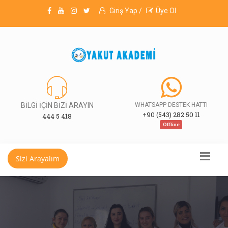
Giriş Yap /
Üye Ol
BİLGİ İÇİN BİZİ ARAYIN
WHATSAPP DESTEK HATTI
+90 (543) 282 50 11
444 5 418
Offline
Sizi Arayalım