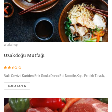
Workshop
Uzakdoğu Mutfağı
Ballı Cevizli Karides,Erik Soslu Dana Etli Noodle,Kaju Fıstıklı Tavuk,Hem eğlenip hem öğreneceğiniz workshoplarımızda zamanın nasıl geçtiğini anlayamayacak
DAHA FAZLA