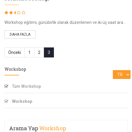
Workshop eğitimi, günübirlik olarak düzenlenen ve iki üç saat arasında değişen zaman dilimini kapsayan bir etkinliktir. Eğitimimize katılan bireylerin tüm
DAHA FAZLA
Önceki
1
2
3
Workshop
Tüm Workshop
Workshop
Arama Yap
Workshop