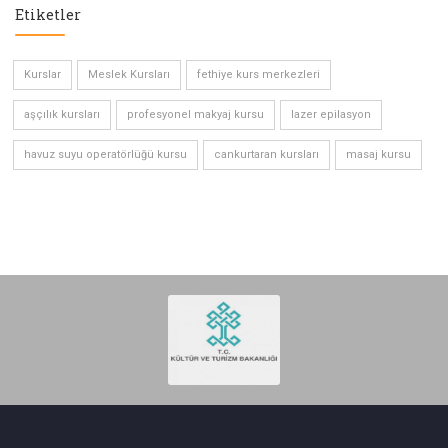
Etiketler
Kurslar
Meslek Kursları
fethiye kurs merkezleri
aşçılık kursları
profesyonel makyaj kursu
lazer epilasyon
havuz suyu operatörlüğü kursu
cankurtaran kursları
masaj kursu