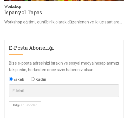
Workshop
Wo
Mezeler
H
Workshop eğitimi, günübirlik olarak düzenlenen ve iki üç saat arasında değişen zaman dilimini kapsayan bir etkinliktir. Eğitimimize katılan bireylerin tüm
Mezeler
E-Posta Aboneliği
Bize e-posta adresinizi bırakın ve sosyal medya hesaplarımızı
takip edin, herkesten önce sizin haberiniz olsun.
Erkek
Kadın
Bilgileri Gönder