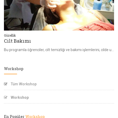
Güzellik
Bi
Cilt Bakımı
B
Bu programla öğrenciler, cilt temizliği ve bakımı işlemlerini, cilde uygun ürün seçerek, hijyen ve sağlık kurallarına uyarak yapabilme bilgi ve becerisini
Workshop
Tüm Workshop
Workshop
En Popüler
Workshop