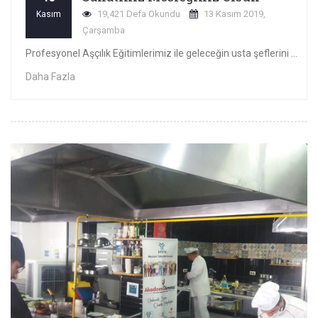
19,421 Defa Okundu
13 Kasım 2019,
Kasım
Çarşamba
Profesyonel Aşçılık Eğitimlerimiz ile geleceğin usta şeflerini yetiştiriyoruz. Sanatınız Mesleğiniz Olsun.
Daha Fazla