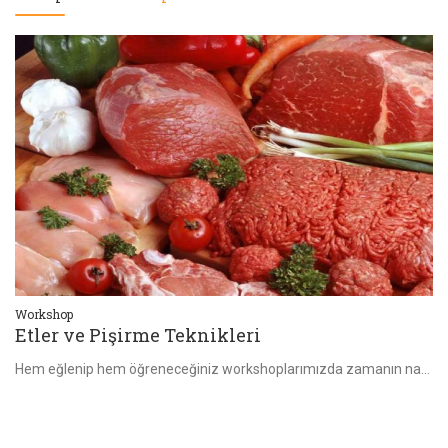
Workshop
Wo
Etler ve Pişirme Teknikleri
U
Hem eğlenip hem öğreneceğiniz workshoplarımızda zamanın nasıl geçtiğini anlayamayacak yaptığınız ürünleri de ister evinize götürecek isterseniz de