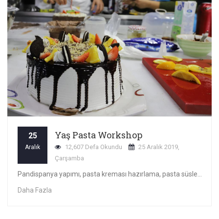
Yaş Pasta Workshop
25
12,607 Defa Okundu
25 Aralık 2019,
Aralık
Çarşamba
Pandispanya yapımı, pasta kreması hazırlama, pasta süsleme eğitim workshop muz hem eğitim hem de eğlence şeklinde tamamlanıp değerli kursiyerlerimize katı
Daha Fazla