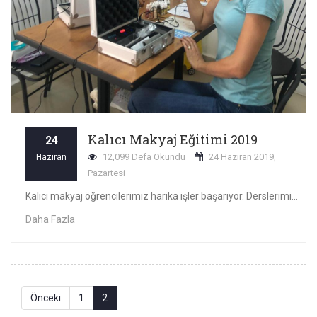
Kalıcı Makyaj Eğitimi 2019
24
12,099 Defa Okundu
24 Haziran 2019,
Haziran
Pazartesi
Kalıcı makyaj öğrencilerimiz harika işler başarıyor. Derslerimiz son hızıyla devam ediyor. Makinalarınızın hayırlı olmasını diler meslek hayatınızda
Daha Fazla
Önceki
1
2