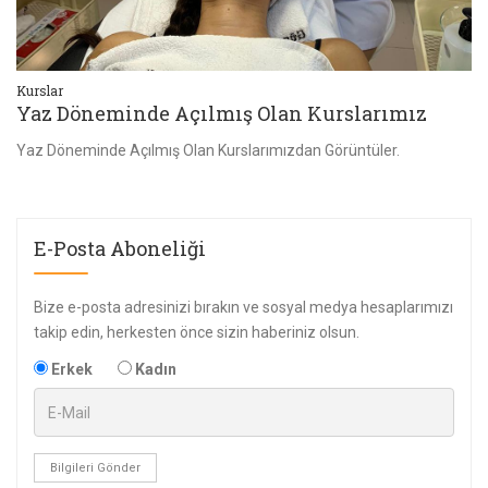
Kurslar
Ku
Yaz Döneminde Açılmış Olan Kurslarımız
2
2019 Eğitim Öğretim Dönemi Güzellik Uzmanlarımız Belgelerini Almaya Başladılar Meslek Hayatlarında Başarılar Dileriz.Güzellik Uzmanlığı Kursiyerlerimiz 201
Yaz Döneminde Açılmış Olan Kurslarımızdan Görüntüler.
E-Posta Aboneliği
Bize e-posta adresinizi bırakın ve sosyal medya hesaplarımızı
takip edin, herkesten önce sizin haberiniz olsun.
Erkek
Kadın
Bilgileri Gönder