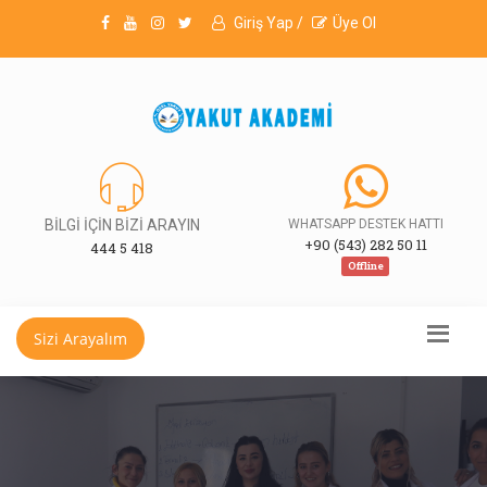
Giriş Yap /
Üye Ol
BİLGİ İÇİN BİZİ ARAYIN
WHATSAPP DESTEK HATTI
+90 (543) 282 50 11
444 5 418
Offline
Sizi Arayalım