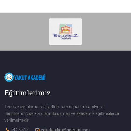
Eğitimlerimiz
Teori ve uygulama faaliyetleri, tam donanımlı atolye ve
dersliklerimizde konularında uzman ve akademik eğitimcilerce
verilmektedir.
444 5 418
yakutegitim@hotmail.com