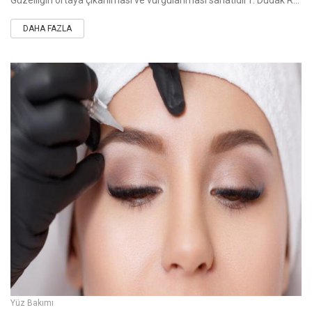
Güzelliğin ortaya çıkarılması ve vurgulanması sanatıdır1. Dudak RenklendirmeRenksiz, asimetrik, ince dudakların düzeltilmesi ya da renginin vurgulanarak da
DAHA FAZLA
Yüz Bakımı