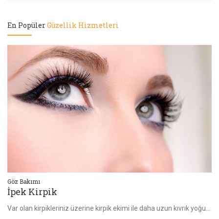
En Popüler
Güzellik Hizmetleri
Bölgesel İncelme
Ci
G5 Masaj (Selülit Masaj)
H
Var olan kirpikleriniz üzerine kirpik ekimi ile daha uzun kıvrık yoğun kirpik uygulamasıdır.
Selülit ve masaj tedavilerinde kullanılan G5, 7 aparatlı profesyonel bir masaj cihazının adıdır. Bu masaj cihazının temel görevileri arasında kan