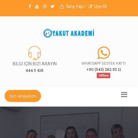
Giriş Yap /
Üye Ol
BİLGİ İÇİN BİZİ ARAYIN
WHATSAPP DESTEK HATTI
+90 (543) 282 50 11
444 5 418
Offline
Sizi Arayalım