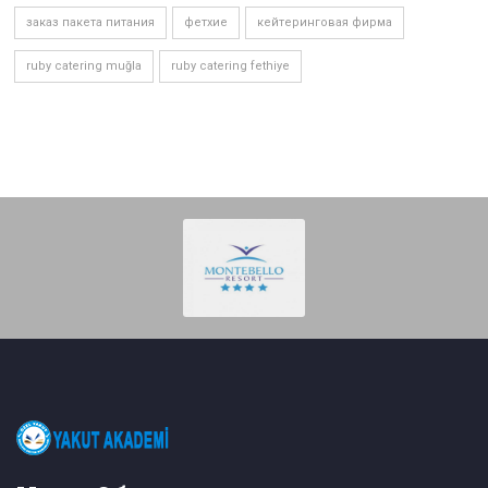
заказ пакета питания
фетхие
кейтеринговая фирма
ruby catering muğla
ruby catering fethiye