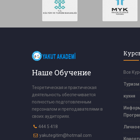
Курс
Наше Обучение
Все Кур
Туризм
Теоретическая и практическая
деятельность обеспечивается
кухня
полностью подготовленным
Информ
персоналом и преподавателями в
Програ
своих аудиториях.
444 5 418
Личное
yakutegitim@hotmail.com
Красот