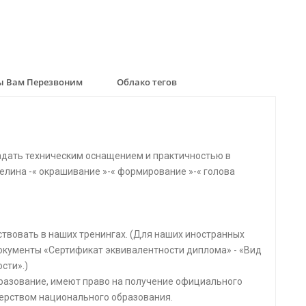
 Вам Перезвоним
Облако тегов
адать техническим оснащением и практичностью в
гелина -« окрашивание »-« формирование »-« голова
аствовать в наших тренингах. (Для наших иностранных
окументы «Сертификат эквивалентности диплома» - «Вид
сти».)
бразование, имеют право на получение официального
ерством национального образования.