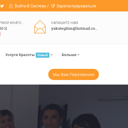
Войти В Систему /
Зарегистрироваться
ЛИНИЯ ПОДДЕРЖКИ WHATSAPP
НАПИШИТЕ НАМ
50 11
yakutegitim@hotmail.com
Услуги Красоты
Больше
Новый
Мы Вам Перезвоним