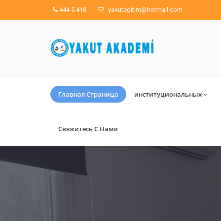
444 5 418
yakutegitim@hotmail.com
Главная Страница
институциональных
Свяжитесь С Нами