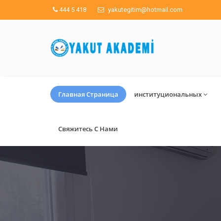
444 5 418
yakutegitim@hotmail.com
Главная Страница
институциональных
Свяжитесь С Нами