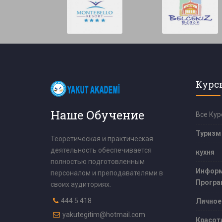
Курс
Наше Обучение
Все Кур
Туризм
Теоретическая и практическая
деятельность обеспечивается
кухня
полностью подготовленным
Информ
персоналом и преподавателями в
Програ
своих аудиториях.
444 5 418
Личное
yakutegitim@hotmail.com
Красот