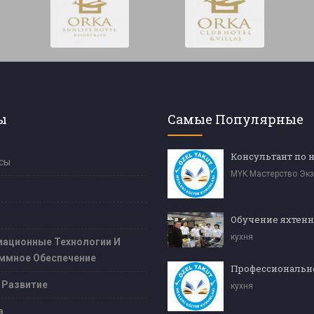
ы
Самые Популярные
сы
MYK Мастерство Эк
кухня
ационные Технологии И
ммное Обеспечение
 Развитие
кухня
а