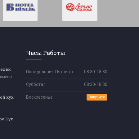
Часы Работы
Консультант по недвижимости (уровень 4 и уровень 5)
Понедельник-Пятница :
08:30-18:30
замены
Суббота :
08:30-18:30
Обучение яхтенной кухне
Воскресенье :
Закрыто
Профессиональное Кулинарное Обучение