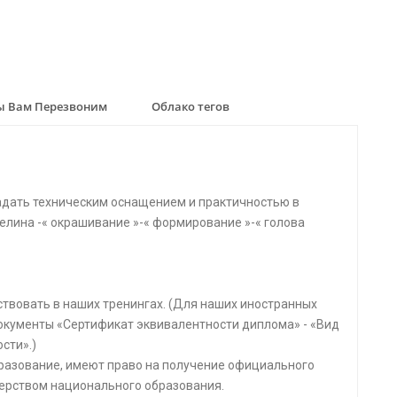
 Вам Перезвоним
Облако тегов
адать техническим оснащением и практичностью в
гелина -« окрашивание »-« формирование »-« голова
аствовать в наших тренингах. (Для наших иностранных
окументы «Сертификат эквивалентности диплома» - «Вид
сти».)
бразование, имеют право на получение официального
ерством национального образования.