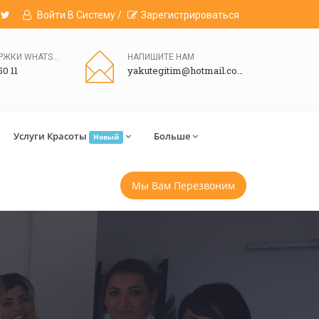
Войти В Систему /
Зарегистрироваться
ЛИНИЯ ПОДДЕРЖКИ WHATSAPP
НАПИШИТЕ НАМ
50 11
yakutegitim@hotmail.com
Услуги Красоты
Больше
Новый
Мы Вам Перезвоним