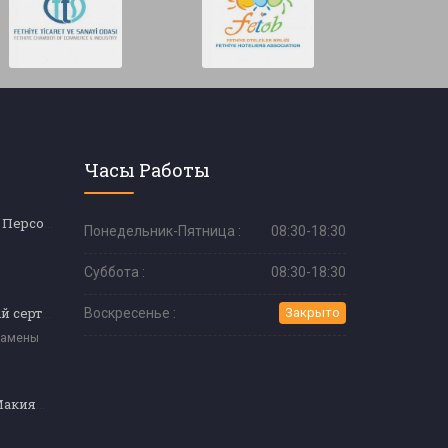
Часы Работы
Обслуживающий Персонал (Официант)
Понедельник-Пятница :
08:30-18:30
Суббота :
08:30-18:30
Экзаменационный сертификат мастера кулинарии (уровень 4)
Воскресенье :
Закрыто
замены
Перманентный Макияж Эксперт