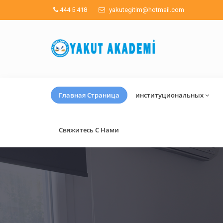
444 5 418
yakutegitim@hotmail.com
Главная Страница
институциональных
Свяжитесь С Нами