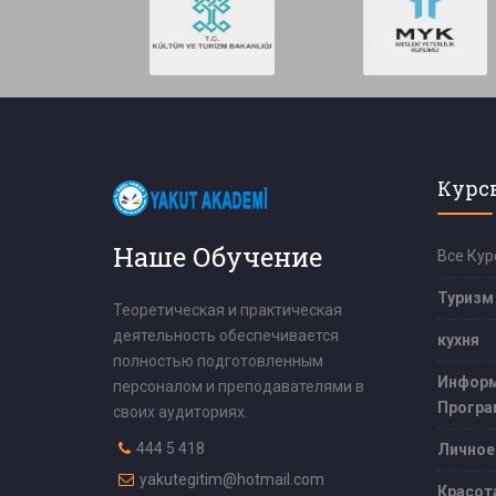
Курс
Наше Обучение
Все Кур
Туризм
Теоретическая и практическая
деятельность обеспечивается
кухня
полностью подготовленным
Информ
персоналом и преподавателями в
Програ
своих аудиториях.
444 5 418
Личное
yakutegitim@hotmail.com
Красот