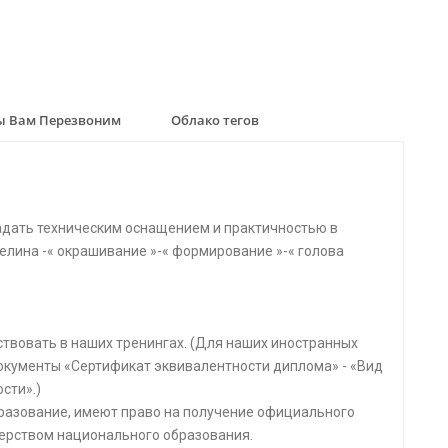
 Вам Перезвоним
Облако тегов
адать техническим оснащением и практичностью в
гелина -« окрашивание »-« формирование »-« голова
аствовать в наших тренингах. (Для наших иностранных
окументы «Сертификат эквивалентности диплома» - «Вид
сти».)
бразование, имеют право на получение официального
ерством национального образования.