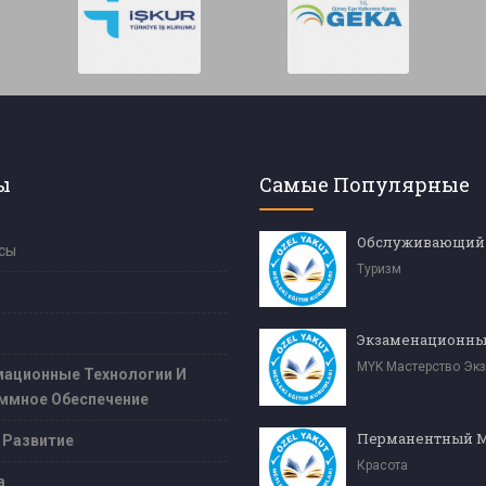
ы
Самые Популярные
сы
Туризм
MYK Мастерство Эк
ационные Технологии И
ммное Обеспечение
 Развитие
Красота
а