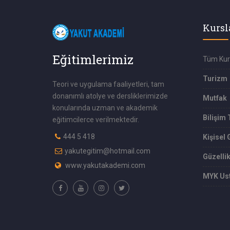
Kursl
Eğitimlerimiz
Tüm Kur
Turizm
Teori ve uygulama faaliyetleri, tam
donanımlı atolye ve dersliklerimizde
Mutfak
konularında uzman ve akademik
Bilişim 
eğitimcilerce verilmektedir.
444 5 418
Kişisel 
yakutegitim@hotmail.com
Güzelli
www.yakutakademi.com
MYK Ust