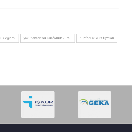
lük eğitimi
yakut akademi Kuaförlük kursu
Kuaförlük kurs fiyatları