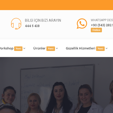
BİLGİ İÇİN BİZİ ARAYIN
WHATSAPP DES
+90 (543) 282 
444 5 418
Online
orkshop
Ürünler
Güzellik Hizmetleri
Yeni
Yeni
Yeni