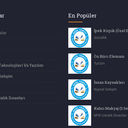
ar
En Popüler
İpek Kirpik (Özel 
slar
Güzellik
Ön Büro Elemanı
Turizm
Teknolojileri Ve Yazılım
Gelişim
İnsan Kaynakları
k
Kişisel Gelişim
alık Sınavları
Kalıcı Makyaj (3.S
MYK Ustalık Sınavları