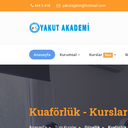
444 5 418
yakutegitim@hotmail.com
Anasayfa
Kurumsal
Kurslar
W
Yeni
Kuaförlük - Kurslar
Anasayfa
Tüm Kurslar
Güzellik
Kuaförlük