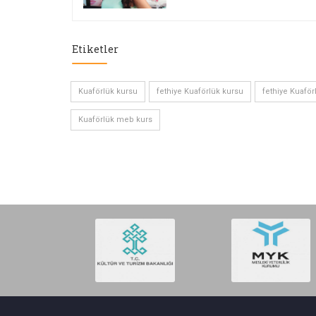
Etiketler
Kuaförlük kursu
fethiye Kuaförlük kursu
fethiye Kuaför
Kuaförlük meb kurs