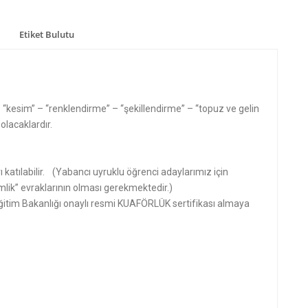
Etiket Bulutu
 “kesim” – “renklendirme” – “şekillendirme” – “topuz ve gelin
olacaklardır.
 katılabilir. (Yabancı uyruklu öğrenci adaylarımız için
mlik” evraklarının olması gerekmektedir.)
 Eğitim Bakanlığı onaylı resmi KUAFÖRLÜK sertifikası almaya