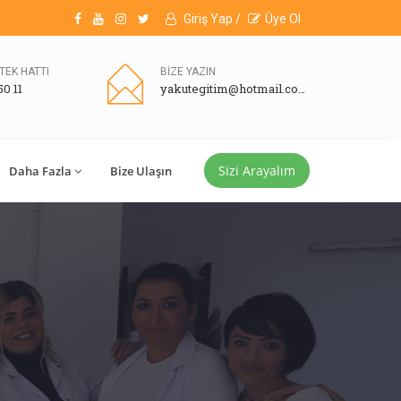
Giriş Yap /
Üye Ol
TEK HATTI
BİZE YAZIN
50 11
yakutegitim@hotmail.com
Sizi Arayalım
Daha Fazla
Bize Ulaşın