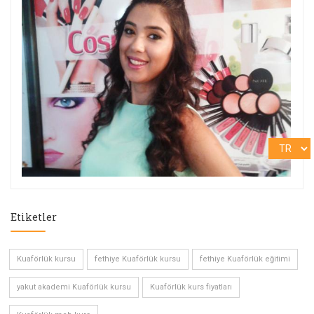
Etiketler
Kuaförlük kursu
fethiye Kuaförlük kursu
fethiye Kuaförlük eğitimi
yakut akademi Kuaförlük kursu
Kuaförlük kurs fiyatları