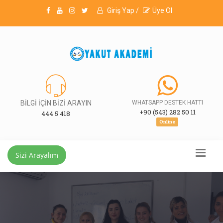
Giriş Yap /
Üye Ol
BİLGİ İÇİN BİZİ ARAYIN
WHATSAPP DESTEK HATTI
+90 (543) 282 50 11
444 5 418
Online
Sizi Arayalım