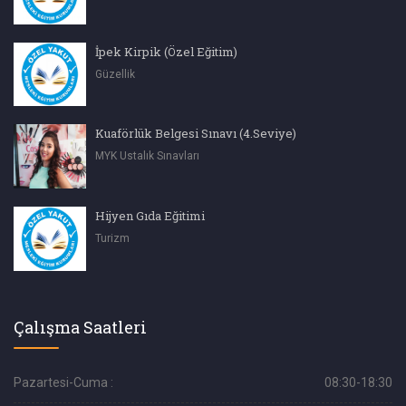
İpek Kirpik (Özel Eğitim)
Güzellik
Kuaförlük Belgesi Sınavı (4.Seviye)
MYK Ustalık Sınavları
Hijyen Gıda Eğitimi
Turizm
Çalışma Saatleri
Pazartesi-Cuma :
08:30-18:30