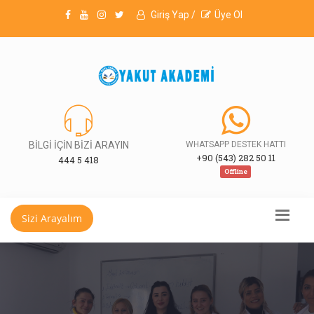
Giriş Yap /
Üye Ol
BİLGİ İÇİN BİZİ ARAYIN
WHATSAPP DESTEK HATTI
+90 (543) 282 50 11
444 5 418
Offline
Sizi Arayalım