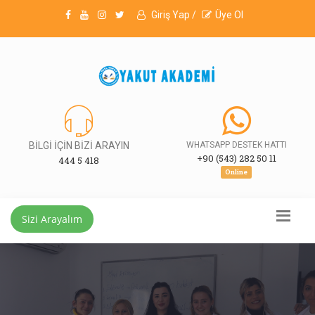
Giriş Yap /
Üye Ol
BİLGİ İÇİN BİZİ ARAYIN
WHATSAPP DESTEK HATTI
+90 (543) 282 50 11
444 5 418
Online
Sizi Arayalım