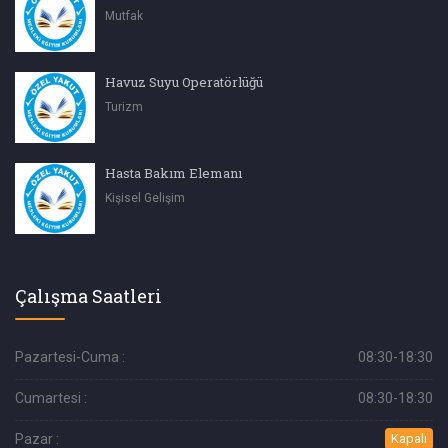
Mutfak
Havuz Suyu Operatörlüğü
Turizm
Hasta Bakım Elemanı
Kişisel Gelişim
Çalışma Saatleri
Pazartesi-Cuma :
08:30-18:30
Cumartesi :
08:30-18:30
Pazar :
Kapalı