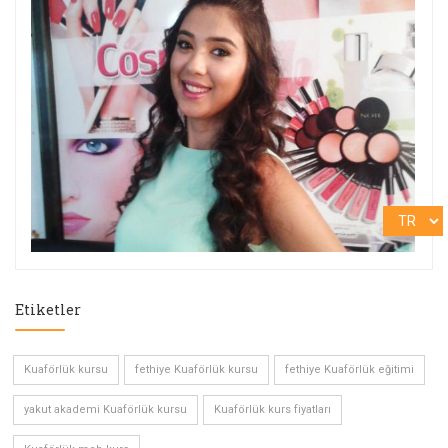
Etiketler
Kuaförlük kursu
fethiye Kuaförlük kursu
fethiye Kuaförlük eğitimi
yakut akademi Kuaförlük kursu
Kuaförlük kurs fiyatları