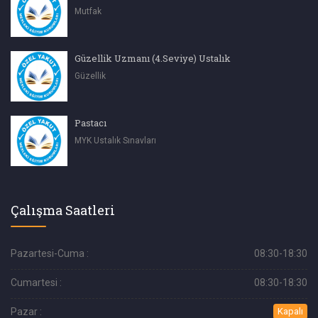
Mutfak
Güzellik Uzmanı (4.Seviye) Ustalık
Güzellik
Pastacı
MYK Ustalık Sınavları
Çalışma Saatleri
Pazartesi-Cuma :
08:30-18:30
Cumartesi :
08:30-18:30
Pazar :
Kapalı