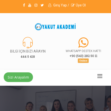
Giriş Yap /
Üye Ol
BİLGİ İÇİN BİZİ ARAYIN
WHATSAPP DESTEK HATTI
+90 (543) 282 50 11
444 5 418
Online
Sizi Arayalım