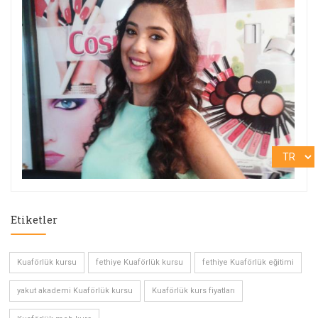
Etiketler
Kuaförlük kursu
fethiye Kuaförlük kursu
fethiye Kuaförlük eğitimi
yakut akademi Kuaförlük kursu
Kuaförlük kurs fiyatları