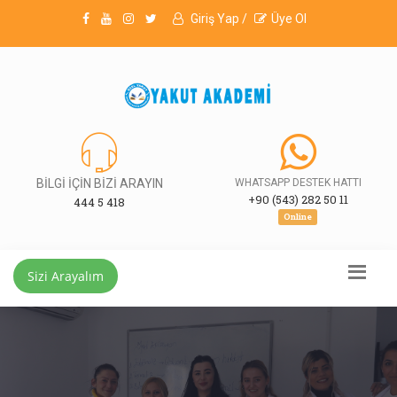
Giriş Yap /
Üye Ol
BİLGİ İÇİN BİZİ ARAYIN
WHATSAPP DESTEK HATTI
+90 (543) 282 50 11
444 5 418
Online
Sizi Arayalım