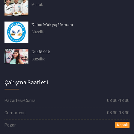
Mutfak
Kalıcı Makyaj Uzmanı
Güzellik
Kuaförlük
Güzellik
Çalışma Saatleri
Pazartesi-Cuma :
08:30-18:30
Cumartesi :
08:30-18:30
Pazar :
Kapalı