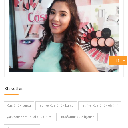
Etiketler
Kuaförlük kursu
fethiye Kuaförlük kursu
fethiye Kuaförlük eğitimi
yakut akademi Kuaförlük kursu
Kuaförlük kurs fiyatları