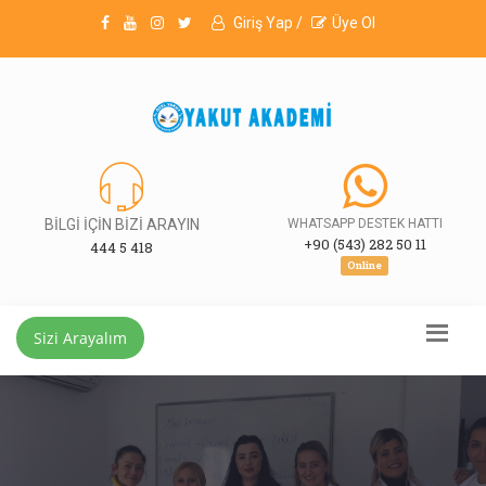
Giriş Yap /
Üye Ol
BİLGİ İÇİN BİZİ ARAYIN
WHATSAPP DESTEK HATTI
+90 (543) 282 50 11
444 5 418
Online
Sizi Arayalım