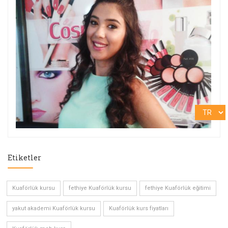
Etiketler
Kuaförlük kursu
fethiye Kuaförlük kursu
fethiye Kuaförlük eğitimi
yakut akademi Kuaförlük kursu
Kuaförlük kurs fiyatları