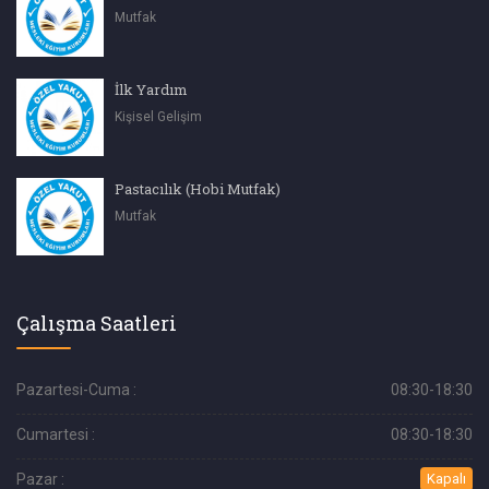
Mutfak
İlk Yardım
Kişisel Gelişim
Pastacılık (Hobi Mutfak)
Mutfak
Çalışma Saatleri
Pazartesi-Cuma :
08:30-18:30
Cumartesi :
08:30-18:30
Pazar :
Kapalı