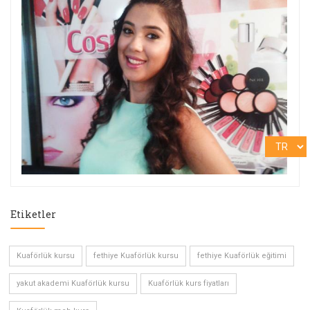
Etiketler
Kuaförlük kursu
fethiye Kuaförlük kursu
fethiye Kuaförlük eğitimi
yakut akademi Kuaförlük kursu
Kuaförlük kurs fiyatları