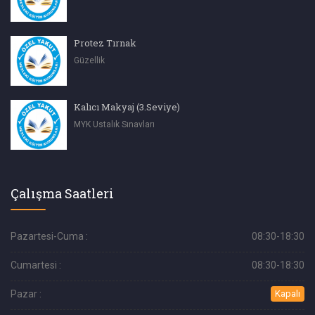
Protez Tırnak
Güzellik
Kalıcı Makyaj (3.Seviye)
MYK Ustalık Sınavları
Çalışma Saatleri
Pazartesi-Cuma :
08:30-18:30
Cumartesi :
08:30-18:30
Pazar :
Kapalı