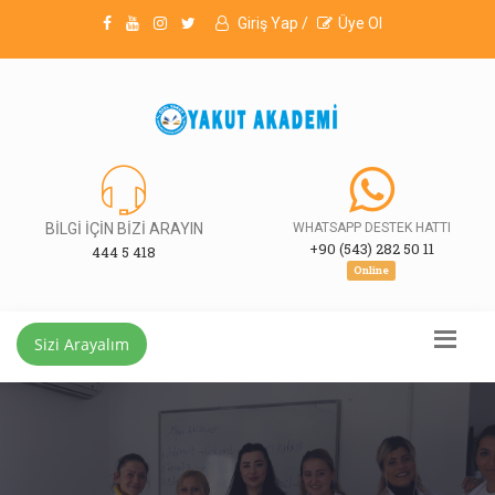
Giriş Yap /
Üye Ol
BİLGİ İÇİN BİZİ ARAYIN
WHATSAPP DESTEK HATTI
+90 (543) 282 50 11
444 5 418
Online
Sizi Arayalım