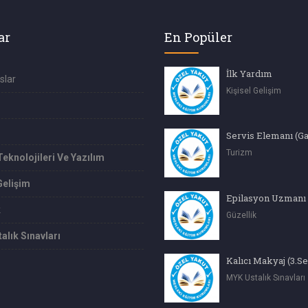
ar
En Popüler
İlk Yardım
slar
Kişisel Gelişim
Servis Elemanı (G
Turizm
Teknolojileri Ve Yazılım
Gelişim
Epilasyon Uzmanı
k
Güzellik
alık Sınavları
Kalıcı Makyaj (3.S
MYK Ustalık Sınavları