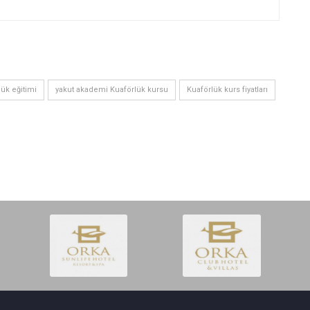
lük eğitimi
yakut akademi Kuaförlük kursu
Kuaförlük kurs fiyatları