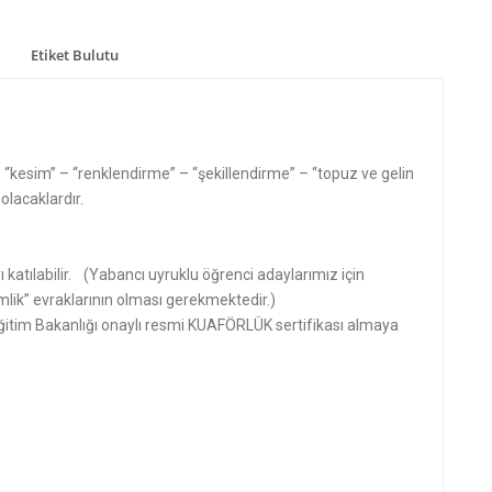
Etiket Bulutu
 “kesim” – “renklendirme” – “şekillendirme” – “topuz ve gelin
olacaklardır.
 katılabilir. (Yabancı uyruklu öğrenci adaylarımız için
mlik” evraklarının olması gerekmektedir.)
 Eğitim Bakanlığı onaylı resmi KUAFÖRLÜK sertifikası almaya