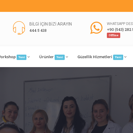
BİLGİ İÇİN BİZİ ARAYIN
WHATSAPP DES
+90 (543) 282 
444 5 418
Offline
orkshop
Ürünler
Güzellik Hizmetleri
Yeni
Yeni
Yeni