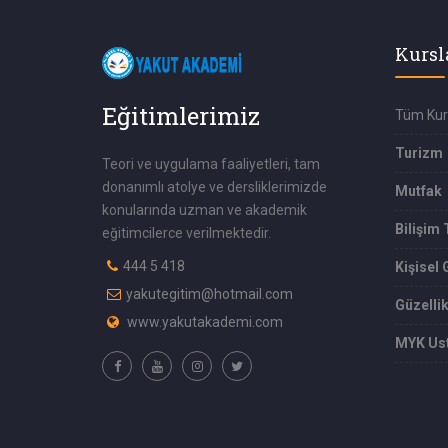
Kursl
Eğitimlerimiz
Tüm Kur
Turizm
Teori ve uygulama faaliyetleri, tam
donanımlı atolye ve dersliklerimizde
Mutfak
konularında uzman ve akademik
Bilişim 
eğitimcilerce verilmektedir.
444 5 418
Kişisel 
yakutegitim@hotmail.com
Güzelli
www.yakutakademi.com
MYK Ust