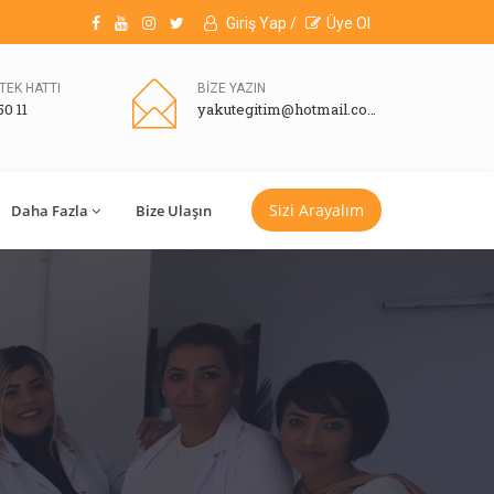
Giriş Yap /
Üye Ol
TEK HATTI
BİZE YAZIN
50 11
yakutegitim@hotmail.com
Sizi Arayalım
Daha Fazla
Bize Ulaşın