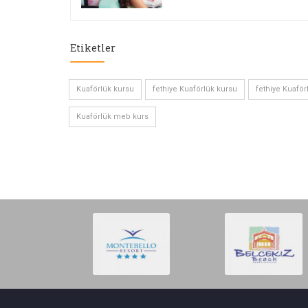
Etiketler
Kuaförlük kursu
fethiye Kuaförlük kursu
fethiye Kuaför
Kuaförlük meb kurs