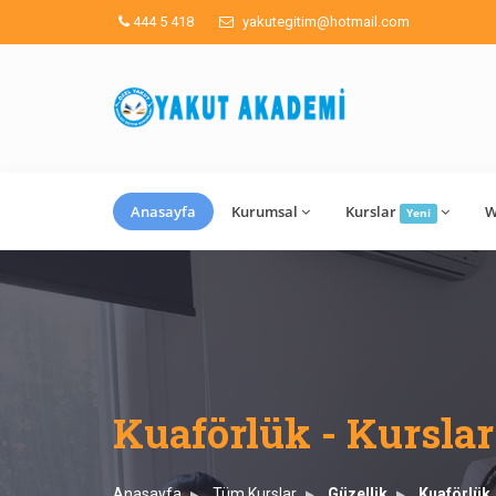
444 5 418
yakutegitim@hotmail.com
Anasayfa
Kurumsal
Kurslar
W
Yeni
Kuaförlük - Kurslar
Anasayfa
Tüm Kurslar
Güzellik
Kuaförlük