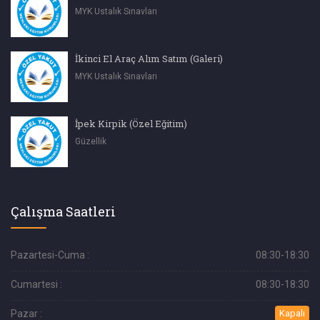
MYK Ustalık Sınavları
İkinci El Araç Alım Satım (Galeri)
MYK Ustalık Sınavları
İpek Kirpik (Özel Eğitim)
Güzellik
Çalışma Saatleri
Pazartesi-Cuma :
08:30-18:30
Cumartesi :
08:30-18:30
Pazar :
Kapalı