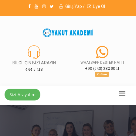
Giriş Yap /
Üye Ol
BİLGİ İÇİN BİZİ ARAYIN
WHATSAPP DESTEK HATTI
+90 (543) 282 50 11
444 5 418
Online
Sizi Arayalım