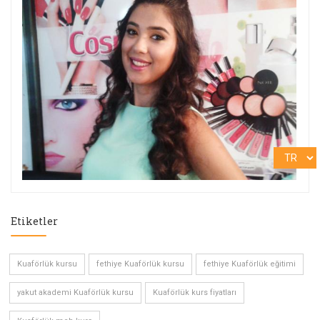
Etiketler
Kuaförlük kursu
fethiye Kuaförlük kursu
fethiye Kuaförlük eğitimi
yakut akademi Kuaförlük kursu
Kuaförlük kurs fiyatları