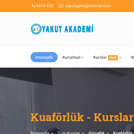
444 5 418
yakutegitim@hotmail.com
Anasayfa
Kurumsal
Kurslar
W
Yeni
Kuaförlük - Kurslar
Anasayfa
Tüm Kurslar
Güzellik
Kuaförlük