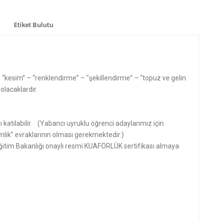
Etiket Bulutu
 “kesim” – “renklendirme” – “şekillendirme” – “topuz ve gelin
olacaklardır.
 katılabilir. (Yabancı uyruklu öğrenci adaylarımız için
mlik” evraklarının olması gerekmektedir.)
 Eğitim Bakanlığı onaylı resmi KUAFÖRLÜK sertifikası almaya