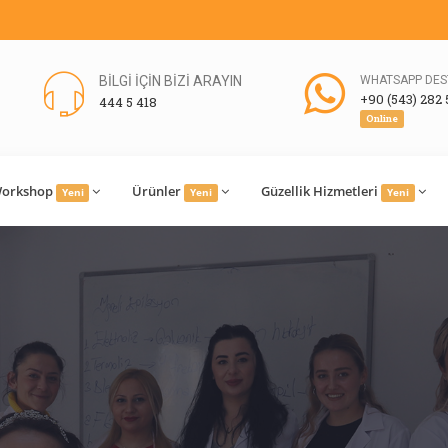
BİLGİ İÇİN BİZİ ARAYIN
WHATSAPP DES
+90 (543) 282 
444 5 418
Online
orkshop
Ürünler
Güzellik Hizmetleri
Yeni
Yeni
Yeni