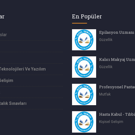
ar
En Popüler
Epilasyon Uzmanı
slar
Güzellik
Kalıcı Makyaj Uzm
Güzellik
Teknolojileri Ve Yazılım
Gelişim
k
Mutfak
alık Sınavları
Kişisel Gelişim