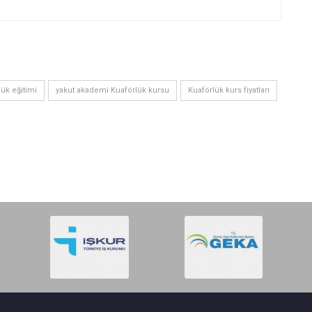
lük eğitimi
yakut akademi Kuaförlük kursu
Kuaförlük kurs fiyatları