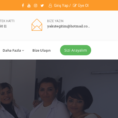
Giriş Yap /
Üye Ol
TEK HATTI
BİZE YAZIN
50 11
yakutegitim@hotmail.com
Sizi Arayalım
Daha Fazla
Bize Ulaşın