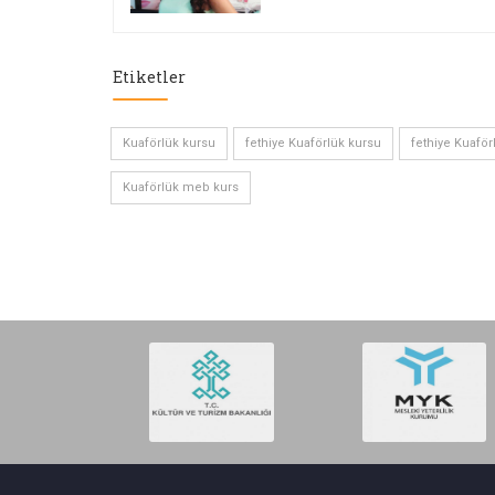
Etiketler
Kuaförlük kursu
fethiye Kuaförlük kursu
fethiye Kuaför
Kuaförlük meb kurs