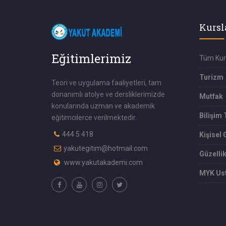
Kursl
Eğitimlerimiz
Tüm Kur
Turizm
Teori ve uygulama faaliyetleri, tam
donanımlı atolye ve dersliklerimizde
Mutfak
konularında uzman ve akademik
Bilişim 
eğitimcilerce verilmektedir.
444 5 418
Kişisel 
yakutegitim@hotmail.com
Güzelli
www.yakutakademi.com
MYK Ust