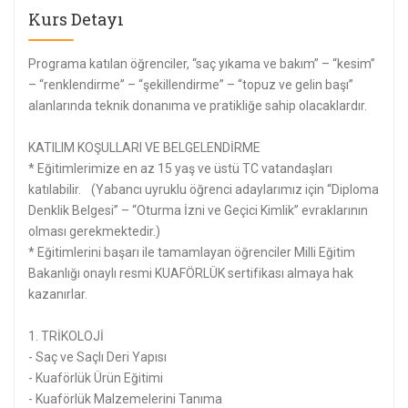
Kurs Detayı
Programa katılan öğrenciler, “saç yıkama ve bakım” – “kesim”
– “renklendirme” – “şekillendirme” – “topuz ve gelin başı”
alanlarında teknik donanıma ve pratikliğe sahip olacaklardır.
KATILIM KOŞULLARI VE BELGELENDİRME
* Eğitimlerimize en az 15 yaş ve üstü TC vatandaşları
katılabilir. (Yabancı uyruklu öğrenci adaylarımız için “Diploma
Denklik Belgesi” – “Oturma İzni ve Geçici Kimlik” evraklarının
olması gerekmektedir.)
* Eğitimlerini başarı ile tamamlayan öğrenciler Milli Eğitim
Bakanlığı onaylı resmi KUAFÖRLÜK sertifikası almaya hak
kazanırlar.
1. TRİKOLOJİ
- Saç ve Saçlı Deri Yapısı
- Kuaförlük Ürün Eğitimi
- Kuaförlük Malzemelerini Tanıma