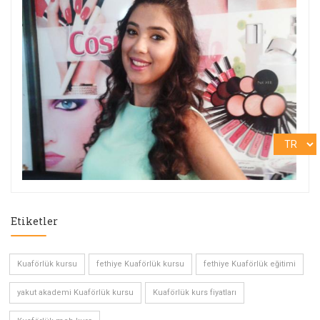
Etiketler
Kuaförlük kursu
fethiye Kuaförlük kursu
fethiye Kuaförlük eğitimi
yakut akademi Kuaförlük kursu
Kuaförlük kurs fiyatları