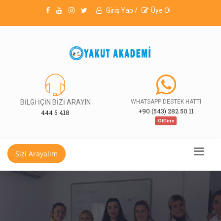
Giriş Yap /
Üye Ol
BİLGİ İÇİN BİZİ ARAYIN
WHATSAPP DESTEK HATTI
+90 (543) 282 50 11
444 5 418
Offline
Sizi Arayalım