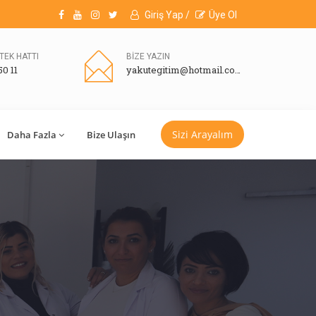
Giriş Yap /
Üye Ol
TEK HATTI
BİZE YAZIN
50 11
yakutegitim@hotmail.com
Sizi Arayalım
Daha Fazla
Bize Ulaşın