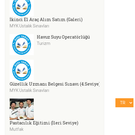
İkinci El Araç Alım Satım (Galeri)
MYK Ustalık Sınavları
Havuz Suyu Operatörlüğü
Turizm
Güzellik Uzmanı Belgesi Sınavı (4.Seviye)
MYK Ustalık Sınavları
Pastacılık Eğitimi (İleri Seviye)
Mutfak