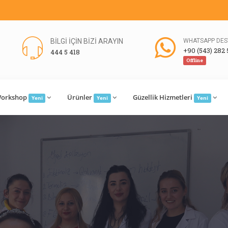
BİLGİ İÇİN BİZİ ARAYIN
WHATSAPP DES
+90 (543) 282 
444 5 418
Offline
orkshop
Ürünler
Güzellik Hizmetleri
Yeni
Yeni
Yeni