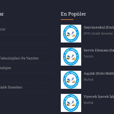
ar
En Popüler
slar
MYK Ustalık Sınavları
Servis Elemanı (G
Turizm
Teknolojileri Ve Yazılım
Gelişim
Aşçılık (Hobi Mutf
k
Mutfak
alık Sınavları
Mutfak