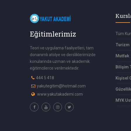
Kursl
Eğitimlerimiz
Tüm Kur
Turizm
Teori ve uygulama faaliyetleri, tam
donanımlı atolye ve dersliklerimizde
Mutfak
konularında uzman ve akademik
Bilişim 
eğitimcilerce verilmektedir.
444 5 418
Kişisel 
yakutegitim@hotmail.com
Güzelli
www.yakutakademi.com
MYK Ust