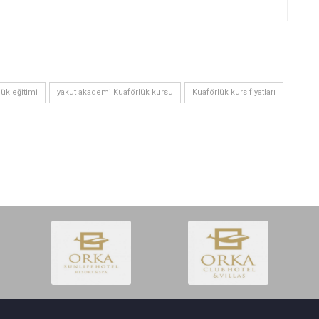
lük eğitimi
yakut akademi Kuaförlük kursu
Kuaförlük kurs fiyatları