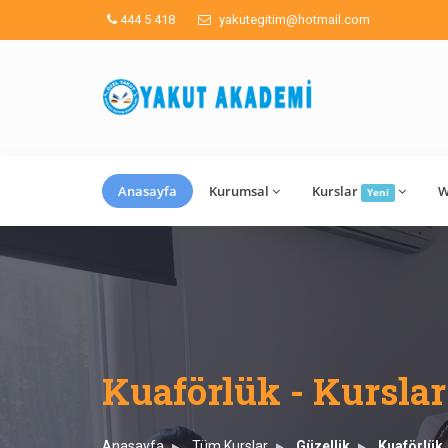
444 5 418
yakutegitim@hotmail.com
Anasayfa
Kurumsal
Kurslar
W
Yeni
Kuaförlük - Kurslar
Anasayfa
Tüm Kurslar
Güzellik
Kuaförlük