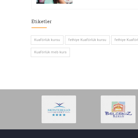
Etiketler
Kuaförlük kursu
fethiye Kuaförlük kursu
fethiye Kuaför
Kuaförlük meb kurs