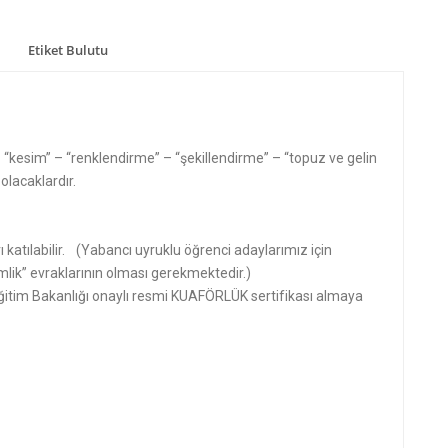
Etiket Bulutu
 “kesim” – “renklendirme” – “şekillendirme” – “topuz ve gelin
olacaklardır.
 katılabilir. (Yabancı uyruklu öğrenci adaylarımız için
mlik” evraklarının olması gerekmektedir.)
 Eğitim Bakanlığı onaylı resmi KUAFÖRLÜK sertifikası almaya