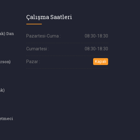
Çalışma Saatleri
Gayrimenkul (Emlak) Danışmanı (4. ve 5. Seviye)
Pazartesi-Cuma :
08:30-18:30
Cumartesi :
08:30-18:30
arson)
Pazar :
Kapalı
ak)
Yiyecek İçecek İşletmeciliği