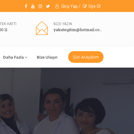
Giriş Yap /
Üye Ol
TEK HATTI
BİZE YAZIN
50 11
yakutegitim@hotmail.com
Sizi Arayalım
Daha Fazla
Bize Ulaşın