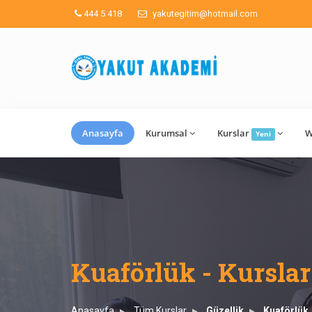
444 5 418
yakutegitim@hotmail.com
Anasayfa
Kurumsal
Kurslar
W
Yeni
Kuaförlük - Kurslar
Anasayfa
Tüm Kurslar
Güzellik
Kuaförlük