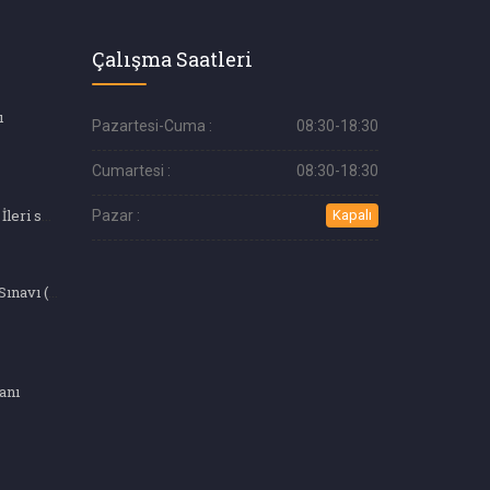
Çalışma Saatleri
ı
Pazartesi-Cuma :
08:30-18:30
Cumartesi :
08:30-18:30
Yat Mutfağı Eğitimi İleri seviye
Pazar :
Kapalı
Kuaförlük Belgesi Sınavı (4.Seviye)
anı