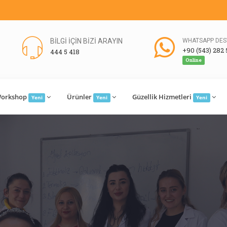
BİLGİ İÇİN BİZİ ARAYIN
WHATSAPP DES
+90 (543) 282 
444 5 418
Online
orkshop
Ürünler
Güzellik Hizmetleri
Yeni
Yeni
Yeni