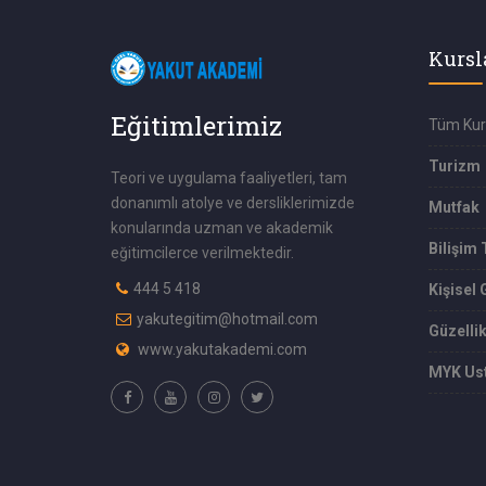
Kursl
Eğitimlerimiz
Tüm Kur
Turizm
Teori ve uygulama faaliyetleri, tam
donanımlı atolye ve dersliklerimizde
Mutfak
konularında uzman ve akademik
Bilişim 
eğitimcilerce verilmektedir.
444 5 418
Kişisel 
yakutegitim@hotmail.com
Güzelli
www.yakutakademi.com
MYK Ust