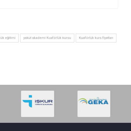
lük eğitimi
yakut akademi Kuaförlük kursu
Kuaförlük kurs fiyatları