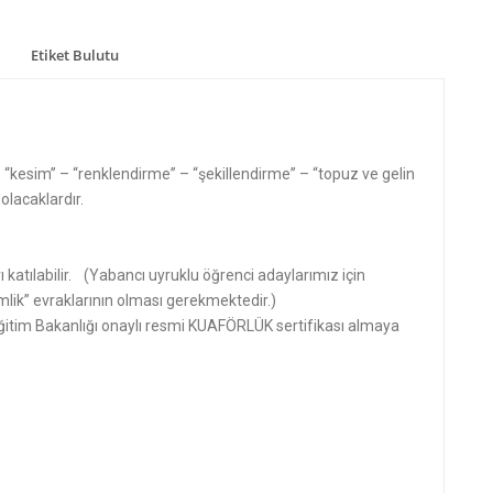
Etiket Bulutu
 “kesim” – “renklendirme” – “şekillendirme” – “topuz ve gelin
olacaklardır.
 katılabilir. (Yabancı uyruklu öğrenci adaylarımız için
mlik” evraklarının olması gerekmektedir.)
 Eğitim Bakanlığı onaylı resmi KUAFÖRLÜK sertifikası almaya