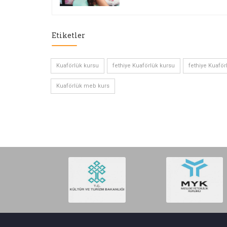
Etiketler
Kuaförlük kursu
fethiye Kuaförlük kursu
fethiye Kuaför
Kuaförlük meb kurs