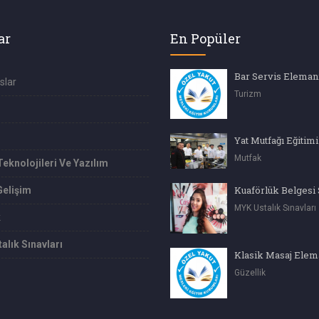
ar
En Popüler
Bar Servis Eleman
slar
Turizm
Mutfak
Teknolojileri Ve Yazılım
Gelişim
MYK Ustalık Sınavları
k
alık Sınavları
Klasik Masaj Elem
Güzellik