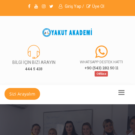
Giriş Yap /
Üye Ol
BİLGİ İÇİN BİZİ ARAYIN
WHATSAPP DESTEK HATTI
+90 (543) 282 50 11
444 5 418
Offline
Sizi Arayalım