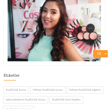
Etiketler
Kuaförlük kursu
fethiye Kuaförlük kursu
fethiye Kuaförlük eğitimi
yakut akademi Kuaförlük kursu
Kuaförlük kurs fiyatları