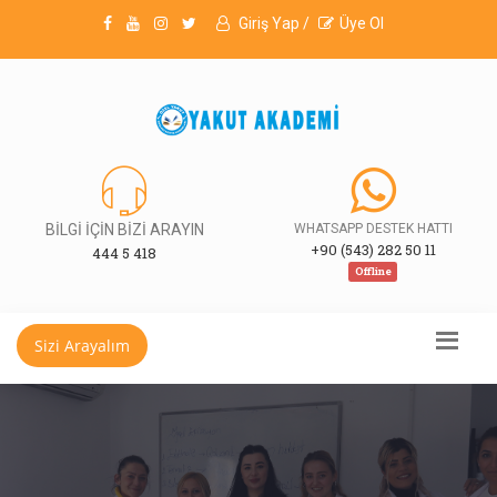
Giriş Yap /
Üye Ol
BİLGİ İÇİN BİZİ ARAYIN
WHATSAPP DESTEK HATTI
+90 (543) 282 50 11
444 5 418
Offline
Sizi Arayalım