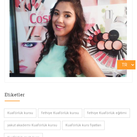
Etiketler
Kuaförlük kursu
fethiye Kuaförlük kursu
fethiye Kuaförlük eğitimi
yakut akademi Kuaförlük kursu
Kuaförlük kurs fiyatları