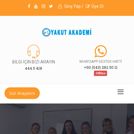
Giriş Yap /
Üye Ol
BİLGİ İÇİN BİZİ ARAYIN
WHATSAPP DESTEK HATTI
+90 (543) 282 50 11
444 5 418
Offline
Sizi Arayalım