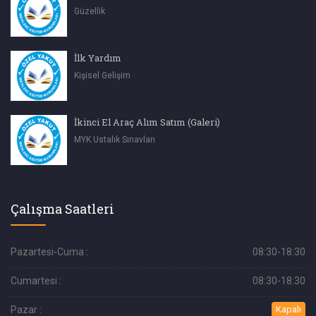
Güzellik
İlk Yardım
Kişisel Gelişim
İkinci El Araç Alım Satım (Galeri)
MYK Ustalık Sınavları
Çalışma Saatleri
Pazartesi-Cuma :
08:30-18:30
Cumartesi :
08:30-18:30
Pazar :
Kapalı