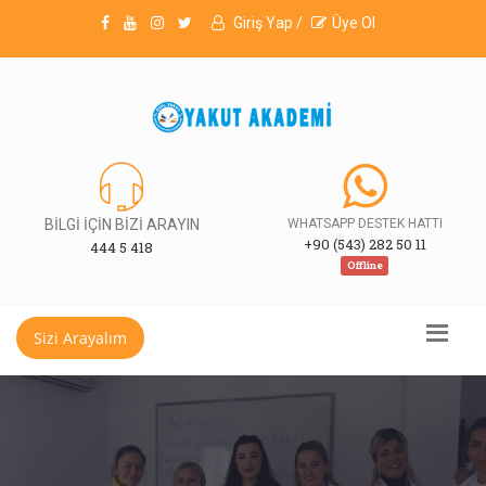
Giriş Yap /
Üye Ol
BİLGİ İÇİN BİZİ ARAYIN
WHATSAPP DESTEK HATTI
+90 (543) 282 50 11
444 5 418
Offline
Sizi Arayalım