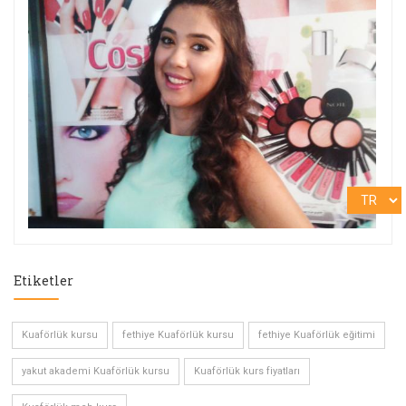
Etiketler
Kuaförlük kursu
fethiye Kuaförlük kursu
fethiye Kuaförlük eğitimi
yakut akademi Kuaförlük kursu
Kuaförlük kurs fiyatları