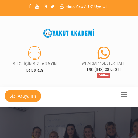
Giriş Yap /
Üye Ol
BİLGİ İÇİN BİZİ ARAYIN
WHATSAPP DESTEK HATTI
+90 (543) 282 50 11
444 5 418
Offline
Sizi Arayalım