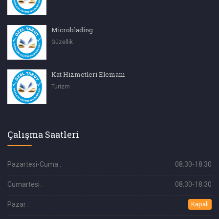
Microblading
Güzellik
Kat Hizmetleri Elemanı
Turizm
Çalışma Saatleri
Pazartesi-Cuma :
08:30-18:30
Cumartesi :
08:30-18:30
Pazar :
Kapalı