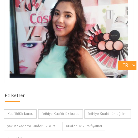
Etiketler
Kuaförlük kursu
fethiye Kuaförlük kursu
fethiye Kuaförlük eğitimi
yakut akademi Kuaförlük kursu
Kuaförlük kurs fiyatları