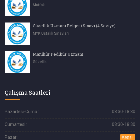
Mutfak
Güzellik Uzmanı Belgesi Sınavı (4.Seviye)
MYK Ustalık Sınavları
Manikür Pedikür Uzmanı
Güzellik
Çalışma Saatleri
Pazartesi-Cuma :
08:30-18:30
Cumartesi :
08:30-18:30
Pazar :
Kapalı