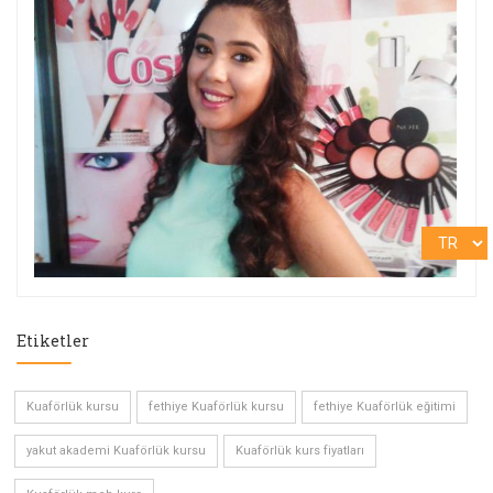
Etiketler
Kuaförlük kursu
fethiye Kuaförlük kursu
fethiye Kuaförlük eğitimi
yakut akademi Kuaförlük kursu
Kuaförlük kurs fiyatları