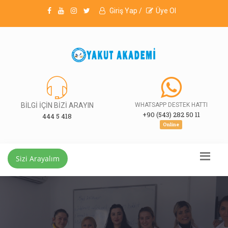
Giriş Yap /
Üye Ol
BİLGİ İÇİN BİZİ ARAYIN
WHATSAPP DESTEK HATTI
+90 (543) 282 50 11
444 5 418
Online
Sizi Arayalım