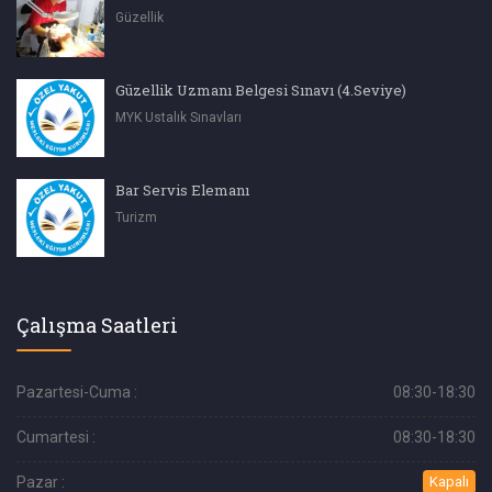
Güzellik
Güzellik Uzmanı Belgesi Sınavı (4.Seviye)
MYK Ustalık Sınavları
Bar Servis Elemanı
Turizm
Çalışma Saatleri
Pazartesi-Cuma :
08:30-18:30
Cumartesi :
08:30-18:30
Pazar :
Kapalı