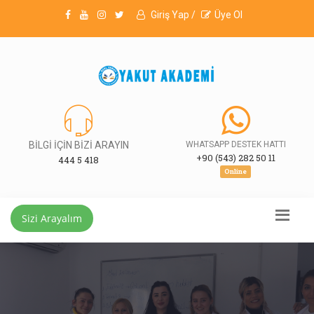
Giriş Yap /
Üye Ol
BİLGİ İÇİN BİZİ ARAYIN
WHATSAPP DESTEK HATTI
+90 (543) 282 50 11
444 5 418
Online
Sizi Arayalım