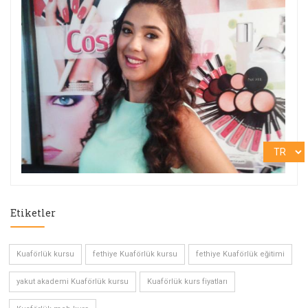
Etiketler
Kuaförlük kursu
fethiye Kuaförlük kursu
fethiye Kuaförlük eğitimi
yakut akademi Kuaförlük kursu
Kuaförlük kurs fiyatları