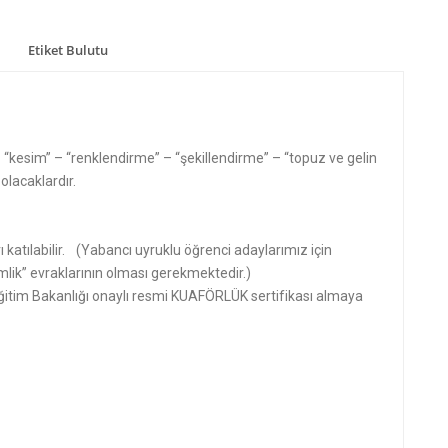
Etiket Bulutu
 “kesim” – “renklendirme” – “şekillendirme” – “topuz ve gelin
olacaklardır.
 katılabilir. (Yabancı uyruklu öğrenci adaylarımız için
mlik” evraklarının olması gerekmektedir.)
 Eğitim Bakanlığı onaylı resmi KUAFÖRLÜK sertifikası almaya