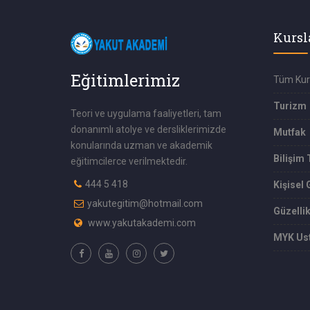
Kursl
Eğitimlerimiz
Tüm Kur
Turizm
Teori ve uygulama faaliyetleri, tam
donanımlı atolye ve dersliklerimizde
Mutfak
konularında uzman ve akademik
Bilişim 
eğitimcilerce verilmektedir.
444 5 418
Kişisel 
yakutegitim@hotmail.com
Güzelli
www.yakutakademi.com
MYK Ust