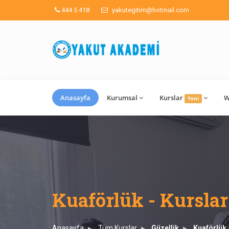
444 5 418
yakutegitim@hotmail.com
Anasayfa
Kurumsal
Kurslar
W
Yeni
Kuaförlük - Kurslar
Anasayfa
Tüm Kurslar
Güzellik
Kuaförlük