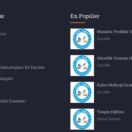
ar
En Popüler
Manikür Pedikür 
slar
Güzellik
Güzellik
Teknolojileri Ve Yazılım
Gelişim
Kalıcı Makyaj Uzm
k
Güzellik
alık Sınavları
Yangın Eğitimi
Kişisel Gelişim