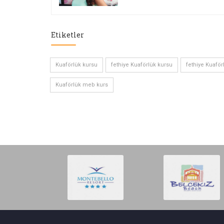
Etiketler
Kuaförlük kursu
fethiye Kuaförlük kursu
fethiye Kuaför
Kuaförlük meb kurs