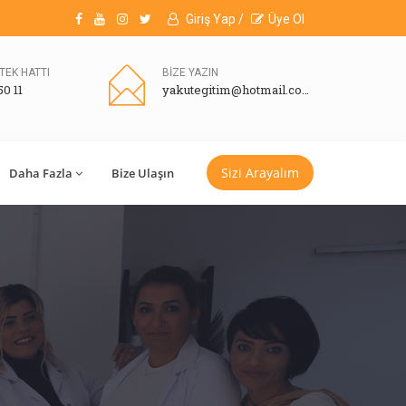
Giriş Yap /
Üye Ol
TEK HATTI
BİZE YAZIN
50 11
yakutegitim@hotmail.com
Sizi Arayalım
Daha Fazla
Bize Ulaşın