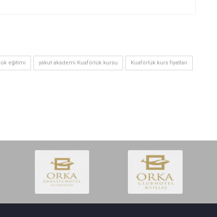
lük eğitimi
yakut akademi Kuaförlük kursu
Kuaförlük kurs fiyatları