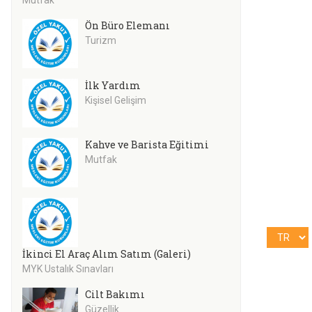
Ön Büro Elemanı
Turizm
İlk Yardım
Kişisel Gelişim
Kahve ve Barista Eğitimi
Mutfak
İkinci El Araç Alım Satım (Galeri)
MYK Ustalık Sınavları
Cilt Bakımı
Güzellik