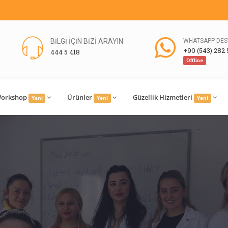
BİLGİ İÇİN BİZİ ARAYIN
WHATSAPP DES
+90 (543) 282 
444 5 418
Offline
orkshop
Ürünler
Güzellik Hizmetleri
Yeni
Yeni
Yeni