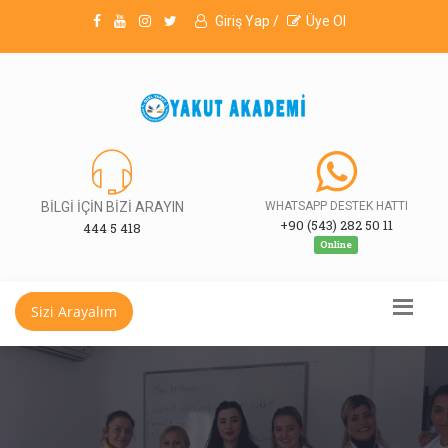
Giriş Yap /
Üye Ol
BİLGİ İÇİN BİZİ ARAYIN
WHATSAPP DESTEK HATTI
+90 (543) 282 50 11
444 5 418
Online
Sizi Arayalım