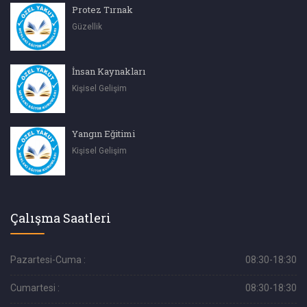
Protez Tırnak
Güzellik
İnsan Kaynakları
Kişisel Gelişim
Yangın Eğitimi
Kişisel Gelişim
Çalışma Saatleri
Pazartesi-Cuma :
08:30-18:30
Cumartesi :
08:30-18:30