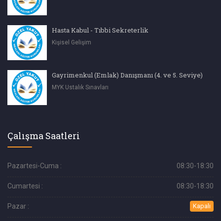
Hasta Kabul - Tıbbi Sekreterlik
Kişisel Gelişim
Gayrimenkul (Emlak) Danışmanı (4. ve 5. Seviye)
MYK Ustalık Sınavları
Çalışma Saatleri
Pazartesi-Cuma :
08:30-18:30
Cumartesi :
08:30-18:30
Pazar :
Kapalı