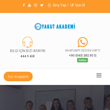
Giriş Yap /
Üye Ol
BİLGİ İÇİN BİZİ ARAYIN
WHATSAPP DESTEK HATTI
+90 (543) 282 50 11
444 5 418
Online
Sizi Arayalım