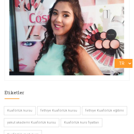
Etiketler
Kuaförlük kursu
fethiye Kuaförlük kursu
fethiye Kuaförlük eğitimi
yakut akademi Kuaförlük kursu
Kuaförlük kurs fiyatları