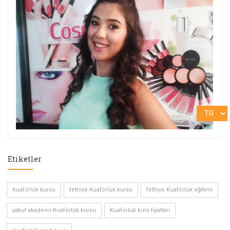
Etiketler
Kuaförlük kursu
fethiye Kuaförlük kursu
fethiye Kuaförlük eğitimi
yakut akademi Kuaförlük kursu
Kuaförlük kurs fiyatları