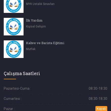
MYK Ustalık Sınavları
İlk Yardım
Kişisel Gelişim
Kahve ve Barista Eğitimi
Mutfak
Çalışma Saatleri
Pazartesi-Cuma :
08:30-18:30
Cumartesi :
08:30-18:30
Pazar :
Kapalı