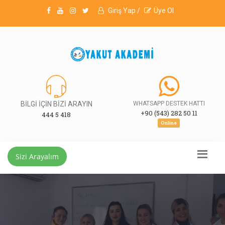
Giriş Yap /
Üye Ol
BİLGİ İÇİN BİZİ ARAYIN
WHATSAPP DESTEK HATTI
+90 (543) 282 50 11
444 5 418
Online
Sizi Arayalım