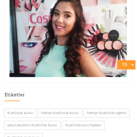
Etiketler
Kuaförlük kursu
fethiye Kuaförlük kursu
fethiye Kuaförlük eğitimi
yakut akademi Kuaförlük kursu
Kuaförlük kurs fiyatları