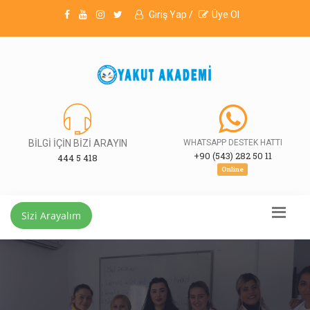
Giriş Yap /
Üye Ol
BİLGİ İÇİN BİZİ ARAYIN
WHATSAPP DESTEK HATTI
+90 (543) 282 50 11
444 5 418
Online
Sizi Arayalım