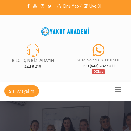
Giriş Yap /
Üye Ol
BİLGİ İÇİN BİZİ ARAYIN
WHATSAPP DESTEK HATTI
+90 (543) 282 50 11
444 5 418
Offline
Sizi Arayalım