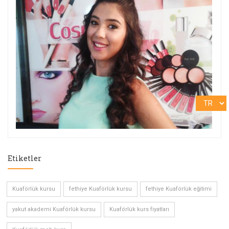
Etiketler
Kuaförlük kursu
fethiye Kuaförlük kursu
fethiye Kuaförlük eğitimi
yakut akademi Kuaförlük kursu
Kuaförlük kurs fiyatları