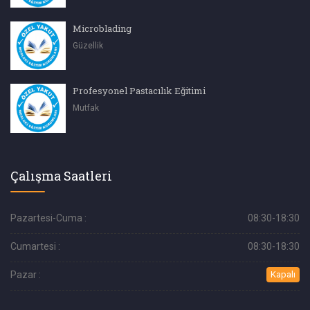
Microblading
Güzellik
Profesyonel Pastacılık Eğitimi
Mutfak
Çalışma Saatleri
Pazartesi-Cuma :
08:30-18:30
Cumartesi :
08:30-18:30
Pazar :
Kapalı