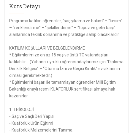
Kurs Detayı
Programa katılan öğrenciler, “saç yıkama ve bakım” – “kesim”
– “renklendirme” – “şekillendirme” – “topuz ve gelin başı”
alanlarında teknik donanıma ve pratikliğe sahip olacaklardır.
KATILIM KOŞULLARI VE BELGELENDİRME
* Eğitimlerimize en az 15 yaş ve üstü TC vatandaşları
katılabilir. (Yabancı uyruklu öğrenci adaylarımız için “Diploma
Denklik Belgesi” – “Oturma İzni ve Geçici Kimlik” evraklarının
olması gerekmektedir.)
* Eğitimlerini başarı ile tamamlayan öğrenciler Milli Eğitim
Bakanlığı onaylı resmi KUAFÖRLÜK sertifikası almaya hak
kazanırlar.
1. TRİKOLOJİ
- Saç ve Saçlı Deri Yapısı
- Kuaförlük Ürün Eğitimi
- Kuaförlük Malzemelerini Tanıma