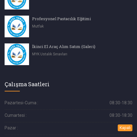
Profesyonel Pastacılık Eğitimi
Mutfak
İkinci El Araç Alım Satım (Galeri)
MYK Ustalık Sınavları
Çalışma Saatleri
Pazartesi-Cuma :
08:30-18:30
Cumartesi :
08:30-18:30
Pazar :
Kapalı