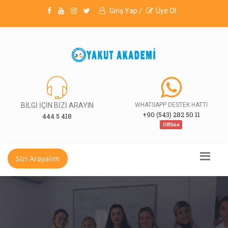
Giriş Yap /
Üye Ol
BİLGİ İÇİN BİZİ ARAYIN
WHATSAPP DESTEK HATTI
+90 (543) 282 50 11
444 5 418
Offline
Sizi Arayalım