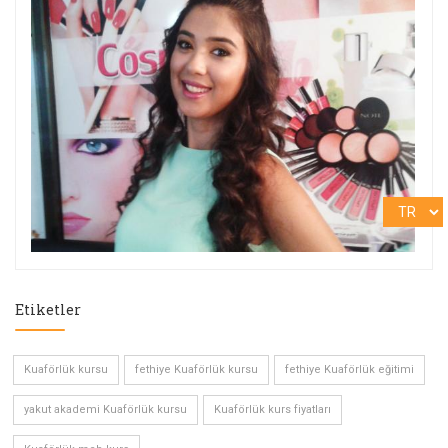
Etiketler
Kuaförlük kursu
fethiye Kuaförlük kursu
fethiye Kuaförlük eğitimi
yakut akademi Kuaförlük kursu
Kuaförlük kurs fiyatları