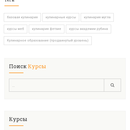
базовая кулинария
кулинарные курсы
кулинария мугла
курсы меб
кулинария фетхие
курсы академии рубина
Кулинарное образование (продвинутый уровень)
Поиск
Курсы
Курсы