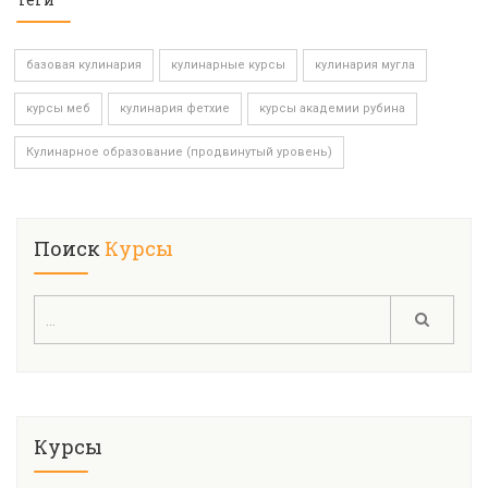
базовая кулинария
кулинарные курсы
кулинария мугла
курсы меб
кулинария фетхие
курсы академии рубина
Кулинарное образование (продвинутый уровень)
Поиск
Курсы
Курсы