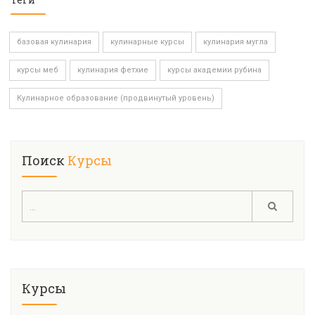
базовая кулинария
кулинарные курсы
кулинария мугла
курсы меб
кулинария фетхие
курсы академии рубина
Кулинарное образование (продвинутый уровень)
Поиск
Курсы
Курсы