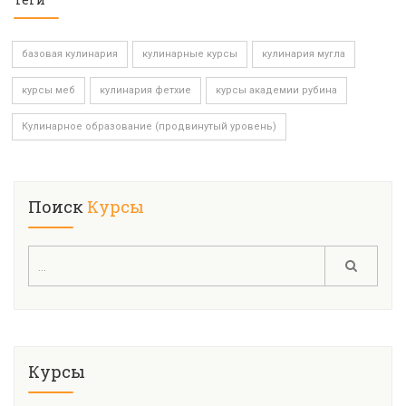
базовая кулинария
кулинарные курсы
кулинария мугла
курсы меб
кулинария фетхие
курсы академии рубина
Кулинарное образование (продвинутый уровень)
Поиск
Курсы
Курсы