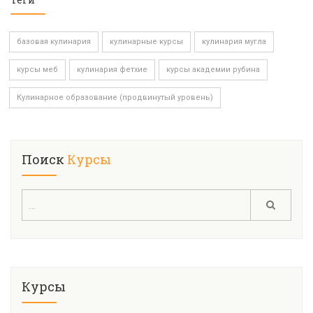
базовая кулинария
кулинарные курсы
кулинария мугла
курсы меб
кулинария фетхие
курсы академии рубина
Кулинарное образование (продвинутый уровень)
Поиск
Курсы
Курсы