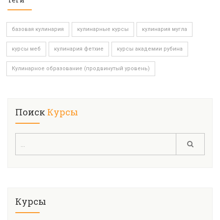
базовая кулинария
кулинарные курсы
кулинария мугла
курсы меб
кулинария фетхие
курсы академии рубина
Кулинарное образование (продвинутый уровень)
Поиск
Курсы
Курсы