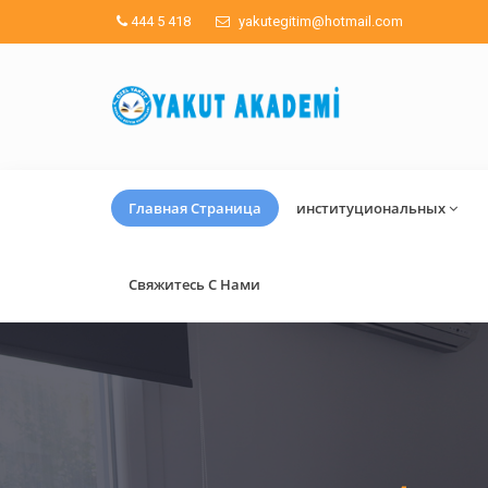
444 5 418
yakutegitim@hotmail.com
Главная Страница
институциональных
Свяжитесь С Нами