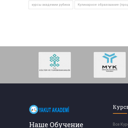
курсы академии рубина
Кулинарное образование (про
Курс
Наше Обучение
Все Кур