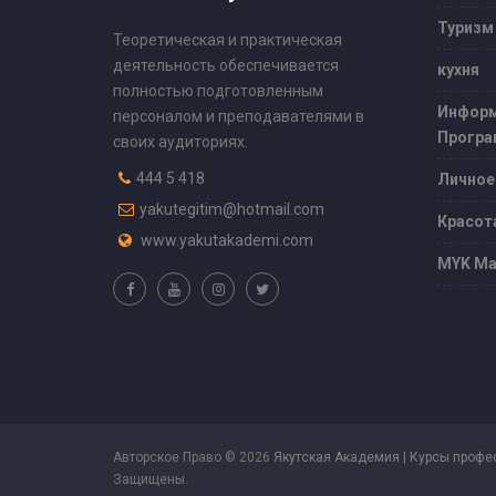
Туризм
Теоретическая и практическая
деятельность обеспечивается
кухня
полностью подготовленным
Информ
персоналом и преподавателями в
Програ
своих аудиториях.
444 5 418
Личное
yakutegitim@hotmail.com
Красот
www.yakutakademi.com
MYK Ма
Авторское Право © 2026
Якутская Академия | Курсы профе
Защищены.