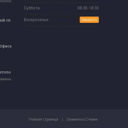
Информационные Технологии И Программное Обеспечение
Суббота :
08:30-18:30
Профессиональный специалист по макияжу
Воскресенье :
Закрыто
-Офиса
Сертификат косметолога экзамен (уровень 4)
замены
Главная Страница
|
Свяжитесь С Нами