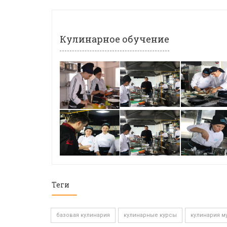
Кулинарное обучение
Теги
базовая кулинария
кулинарные курсы
кулинария м