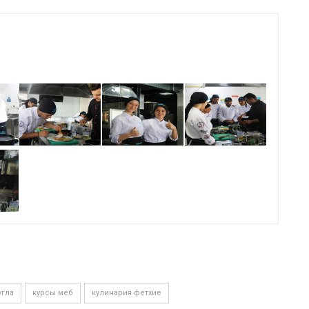
угла
курсы меб
кулинария фетхие