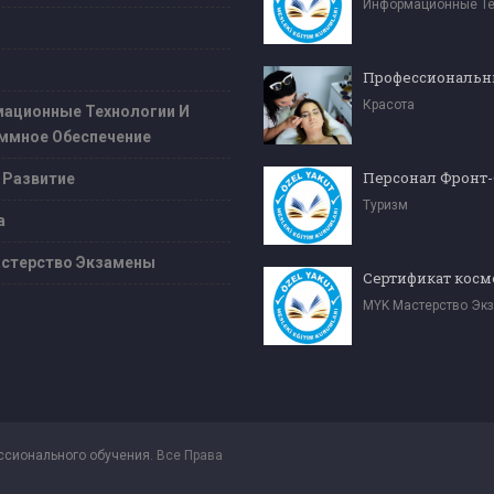
Красота
ационные Технологии И
ммное Обеспечение
Персонал Фронт
 Развитие
Туризм
а
стерство Экзамены
MYK Мастерство Эк
ссионального обучения
. Все Права