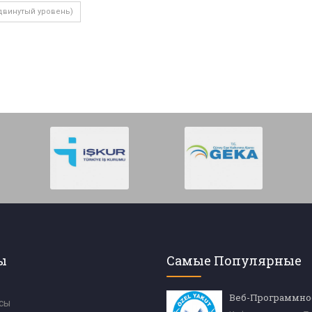
двинутый уровень)
ы
Самые Популярные
сы