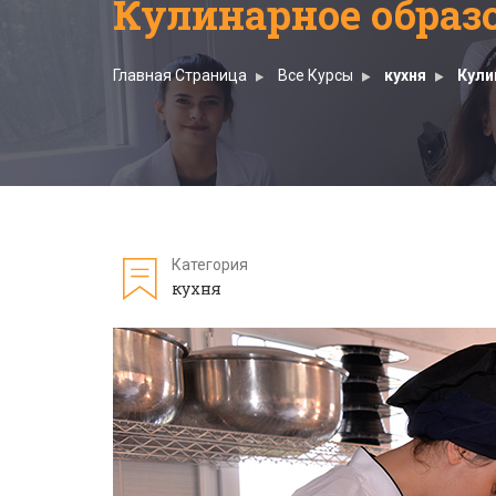
Кулинарное образ
Главная Страница
Все Курсы
кухня
Кули
Категория
кухня