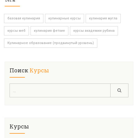
базовая кулинария
кулинарные курсы
кулинария мугла
курсы меб
кулинария фетхие
курсы академии рубина
Кулинарное образование (продвинутый уровень)
Поиск
Курсы
Курсы