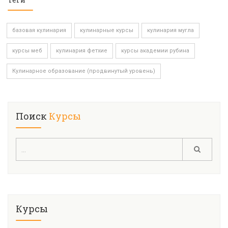
базовая кулинария
кулинарные курсы
кулинария мугла
курсы меб
кулинария фетхие
курсы академии рубина
Кулинарное образование (продвинутый уровень)
Поиск
Курсы
Курсы