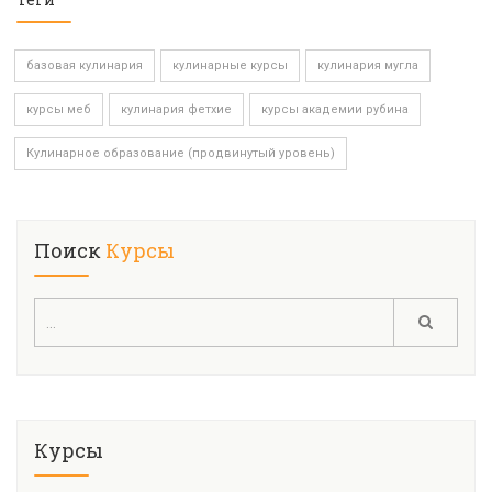
базовая кулинария
кулинарные курсы
кулинария мугла
курсы меб
кулинария фетхие
курсы академии рубина
Кулинарное образование (продвинутый уровень)
Поиск
Курсы
Курсы